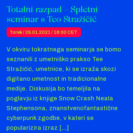
Totalni razpad – Spletni
seminar s Teo Stražičić
Torek / 26.01.2021 /
18:00 CET
V okviru tokratnega seminarja se bomo
seznanili z umetniško prakso Tee
Stražičić, umetnice, ki se izraža skozi
digitano umetnost in tradicionalne
medije. Diskusija bo temeljila na
poglavju iz knjige Snow Crash Neala
Stephensona, znanstvenofantastične
cyberpunk zgodbe, v kateri se
popularizira izraz […]