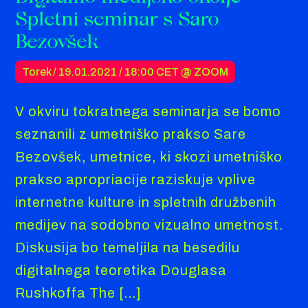
Spletni seminar s Saro
Bezovšek
Torek / 19.01.2021 /
18:00 CET
@ ZOOM
V okviru tokratnega seminarja se bomo
seznanili z umetniško prakso Sare
Bezovšek, umetnice, ki skozi umetniško
prakso apropriacije raziskuje vplive
internetne kulture in spletnih družbenih
medijev na sodobno vizualno umetnost.
Diskusija bo temeljila na besedilu
digitalnega teoretika Douglasa
Rushkoffa The […]