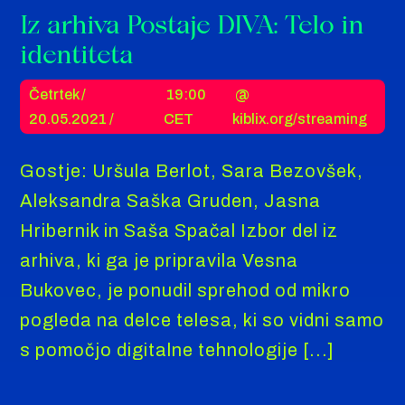
Iz arhiva Postaje DIVA: Telo in
identiteta
Četrtek /
19:00
@
20.05.2021 /
CET
kiblix.org/streaming
Gostje: Uršula Berlot, Sara Bezovšek,
Aleksandra Saška Gruden, Jasna
Hribernik in Saša Spačal Izbor del iz
arhiva, ki ga je pripravila Vesna
Bukovec, je ponudil sprehod od mikro
pogleda na delce telesa, ki so vidni samo
s pomočjo digitalne tehnologije [...]