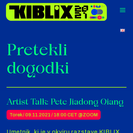
Pretekli
dogodki
Artist Talk: Pete Jiadong Qiang
Torek / 09.11.2021 /
18:00 CET
@ZOOM
Umetnik, ki je v okviru razstave KIBLIX