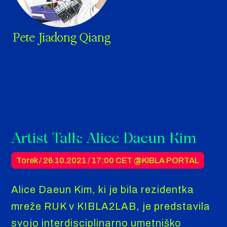
Pete Jiadong Qiang
Artist Talk: Alice Daeun Kim
Torek / 26.10.2021 /
17:00 CET
@KIBLA PORTAL
Alice Daeun Kim, ki je bila rezidentka
mreže RUK v KIBLA2LAB, je predstavila
svojo interdisciplinarno umetniško