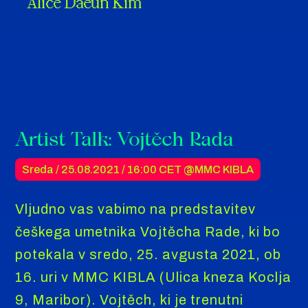
Alice Daeun Kim
Artist Talk: Vojtěch Rada
Sreda / 25.08.2021 /
16:00 CET
@MMC KIBLA
Vljudno vas vabimo na predstavitev
češkega umetnika Vojtěcha Rade, ki bo
potekala v sredo, 25. avgusta 2021, ob
16. uri v MMC KIBLA (Ulica kneza Koclja
9, Maribor). Vojtěch, ki je trenutni