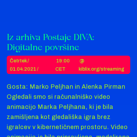
Iz arhiva Postaje DIVA:
Digitalne površine
Četrtek /
19:00
@
01.04.2021 /
CET
kiblix.org/streaming
Gosta: Marko Peljhan in Alenka Pirman
Ogledali smo si računalniško video
animacijo Marka Peljhana, ki je bila
zamišljena kot gledališka igra brez
igralcev v kibernetičnem prostoru. Video
animacija je bila pripravljena, modelirana