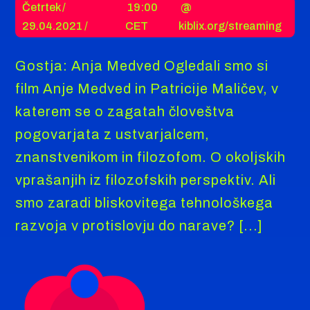
Četrtek /
19:00
@
29.04.2021 /
CET
kiblix.org/streaming
Gostja: Anja Medved Ogledali smo si
film Anje Medved in Patricije Maličev, v
katerem se o zagatah človeštva
pogovarjata z ustvarjalcem,
znanstvenikom in filozofom. O okoljskih
vprašanjih iz filozofskih perspektiv. Ali
smo zaradi bliskovitega tehnološkega
razvoja v protislovju do narave? [...]