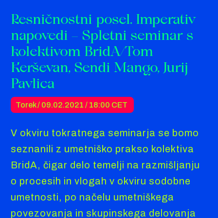
Resničnostni posel. Imperativ
napovedi – Spletni seminar s
kolektivom BridA/Tom
Kerševan, Sendi Mango, Jurij
Pavlica
Torek / 09.02.2021 /
18:00 CET
V okviru tokratnega seminarja se bomo
seznanili z umetniško prakso kolektiva
BridA, čigar delo temelji na razmišljanju
o procesih in vlogah v okviru sodobne
umetnosti, po načelu umetniškega
povezovanja in skupinskega delovanja