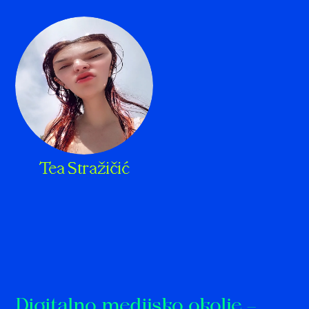
Tea Stražičić
Digitalno medijsko okolje –