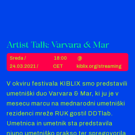
Artist Talk: Varvara & Mar
Sreda /
18:00
@
24.03.2021 /
CET
kiblix.org/streaming
V okviru festivala KIBLIX smo predstavili
umetniški duo Varvara & Mar, ki ju je v
mesecu marcu na mednarodni umetniški
rezidenci mreže RUK gostil DDTlab.
Umetnica in umetnik sta predstavila
njuno umetniško prakso ter spregovorila