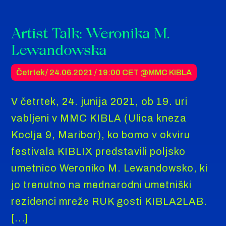
Artist Talk: Weronika M.
Lewandowska
Četrtek / 24.06.2021 /
19:00 CET
@MMC KIBLA
V četrtek, 24. junija 2021, ob 19. uri
vabljeni v MMC KIBLA (Ulica kneza
Koclja 9, Maribor), ko bomo v okviru
festivala KIBLIX predstavili poljsko
umetnico Weroniko M. Lewandowsko, ki
jo trenutno na mednarodni umetniški
rezidenci mreže RUK gosti KIBLA2LAB.
[...]