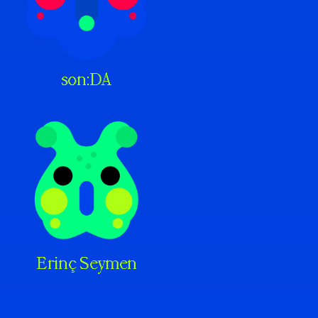
son:DA
Erinç Seymen