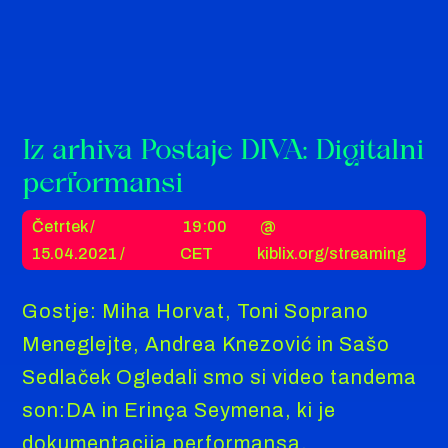
Iz arhiva Postaje DIVA: Digitalni
performansi
Četrtek /
19:00
@
15.04.2021 /
CET
kiblix.org/streaming
Gostje: Miha Horvat, Toni Soprano
Meneglejte, Andrea Knezović in Sašo
Sedlaček Ogledali smo si video tandema
son:DA in Erinça Seymena, ki je
dokumentacija performansa,